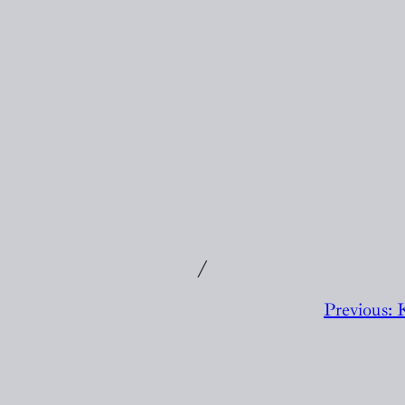
╱
Previous:
K