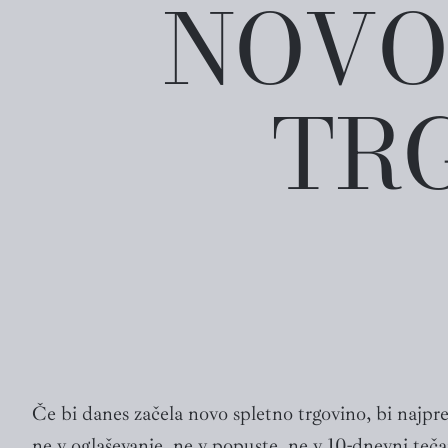
NOVO
TR
Če bi danes začela novo spletno trgovino, bi najprej 
ne v oglaševanje, ne v popuste, ne v 10-dnevni teč