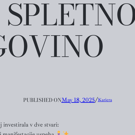
 SPLETN
GOVINO
PUBLISHED ON
May 18, 2025
╱
Kariera
investirala v dve stvari:
aj manifestacije uspeha