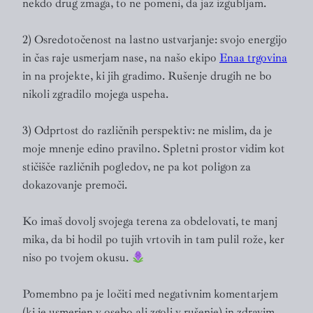
nekdo drug zmaga, to ne pomeni, da jaz izgubljam.
2) Osredotočenost na lastno ustvarjanje: svojo energijo
in čas raje usmerjam nase, na našo ekipo
Enaa trgovina
in na projekte, ki jih gradimo. Rušenje drugih ne bo
nikoli zgradilo mojega uspeha.
3) Odprtost do različnih perspektiv: ne mislim, da je
moje mnenje edino pravilno. Spletni prostor vidim kot
stičišče različnih pogledov, ne pa kot poligon za
dokazovanje premoči.
Ko imaš dovolj svojega terena za obdelovati, te manj
mika, da bi hodil po tujih vrtovih in tam pulil rože, ker
niso po tvojem okusu.
Pomembno pa je ločiti med negativnim komentarjem
(ki je usmerjen v osebo ali zgolj v rušenje) in zdravim