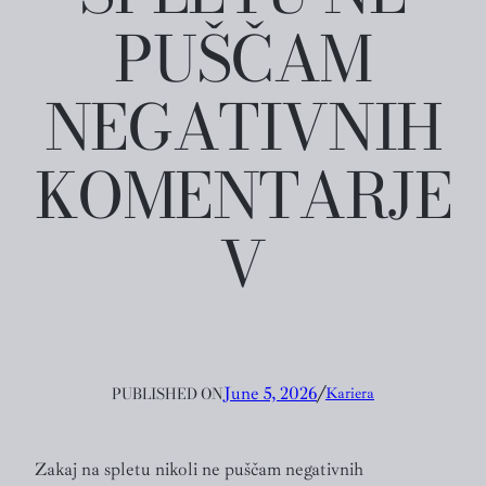
PUŠČAM
NEGATIVNIH
KOMENTARJE
V
PUBLISHED ON
June 5, 2026
╱
Kariera
Zakaj na spletu nikoli ne puščam negativnih