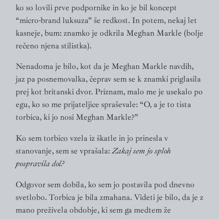
ko so lovili prve podpornike in ko je bil koncept
“micro-brand luksuza” še redkost. In potem, nekaj let
kasneje, bum: znamko je odkrila Meghan Markle (bolje
rečeno njena stilistka).
Nenadoma je bilo, kot da je Meghan Markle navdih,
jaz pa posnemovalka, čeprav sem se k znamki priglasila
prej kot britanski dvor. Priznam, malo me je usekalo po
egu, ko so me prijateljice spraševale: “O, a je to tista
torbica, ki jo nosi Meghan Markle?”
Ko sem torbico vzela iz škatle in jo prinesla v
stanovanje, sem se vprašala:
Zakaj sem jo sploh
pospravila dol?
Odgovor sem dobila, ko sem jo postavila pod dnevno
svetlobo. Torbica je bila zmahana. Videti je bilo, da je z
mano preživela obdobje, ki sem ga medtem že