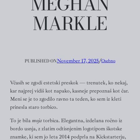
MEGHAN
MARKLE
PUBLISHED ON
November 17, 2025
╱
Osebno
Včasih se zgodi estetski preskok — trenutek, ko nekaj,
kar najprej vidiš kot napako, kasneje prepoznaš kot čar.
Meni se je to zgodilo ravno ta teden, ko sem iz kleti
prinesla staro torbico.
To je bila
moja
torbica. Elegantna, izdelana ročno iz
bordo usnja, z zlatim odtisnjenim logotipom škotske
znamke, ki sem jo leta 2014 podprla na Kickstarterju,