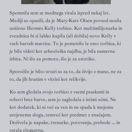
Spomnila sem se modnega virala izpred nekaj let.
Mediji so opazili, da je Mary-Kate Olsen povsod nosila
uničeno Hermès Kelly torbico. Kot multimilijonarka in
zvezdnica bi si lahko kupila (ali dobila) novo Kelly v
vseh barvah mavrice. To je pomenilo le eno: torbica, ki
je bila videti kot arheološka najdba, je bila namerna
izbira. Ni šlo za pomoto, šlo je za estetiko.
Sporočilo je bilo: stvari so za to, da živijo z mano, ne za
to, da jih hranim v vitrini kot relikvije.
Ko sem gledala svojo torbico z vsemi praskami in
robovi brez barve, sem jo zagledala z istimi očmi. Ne
kot dodatek, ki ni več za ven in ne spada k mojemu
urejenemu slogu, temveč kot predmet z značajem.
Doživela je napake, trenutke, potovanja, prehode … in
ostala elegantna.