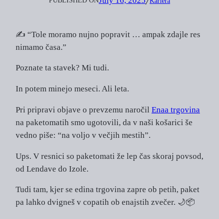
July 16, 2025
PUBLISHED ON
╱
Kariera
✍️ “Tole moramo nujno popravit … ampak zdajle res
nimamo časa.”
Poznate ta stavek? Mi tudi.
In potem minejo meseci. Ali leta.
Pri pripravi objave o prevzemu naročil
Enaa trgovina
na paketomatih smo ugotovili, da v naši košarici še
vedno piše: “na voljo v večjih mestih”.
Ups. V resnici so paketomati že lep čas skoraj povsod,
od Lendave do Izole.
Tudi tam, kjer se edina trgovina zapre ob petih, paket
pa lahko dvigneš v copatih ob enajstih zvečer. 🌙📦