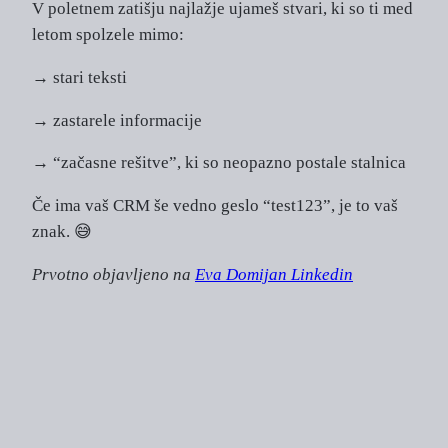
V poletnem zatišju najlažje ujameš stvari, ki so ti med
letom spolzele mimo:
→ stari teksti
→ zastarele informacije
→ “začasne rešitve”, ki so neopazno postale stalnica
Če ima vaš CRM še vedno geslo “test123”, je to vaš
znak. 😅
Prvotno objavljeno na
Eva Domijan Linkedin