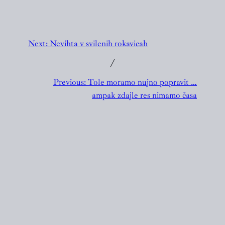
Next:
Nevihta v svilenih rokavicah
╱
Previous:
Tole moramo nujno popravit …
ampak zdajle res nimamo časa