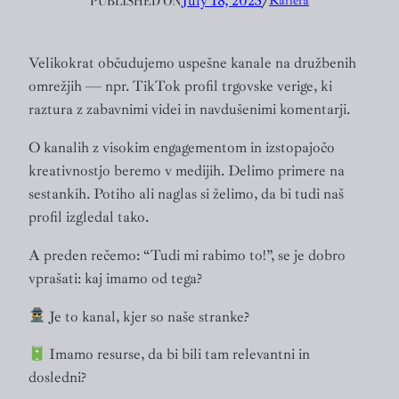
PUBLISHED ON
July 18, 2025
╱
Kariera
Velikokrat občudujemo uspešne kanale na družbenih
omrežjih — npr. TikTok profil trgovske verige, ki
raztura z zabavnimi videi in navdušenimi komentarji.
O kanalih z visokim engagementom in izstopajočo
kreativnostjo beremo v medijih. Delimo primere na
sestankih. Potiho ali naglas si želimo, da bi tudi naš
profil izgledal tako.
A preden rečemo: “Tudi mi rabimo to!”, se je dobro
vprašati: kaj imamo od tega?
Je to kanal, kjer so naše stranke?
Imamo resurse, da bi bili tam relevantni in
dosledni?