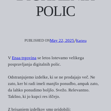
POLIC
May 22, 2025
PUBLISHED ON
╱
Kariera
V
Enaa trgovina
se letos lotevamo velikega
pospravljanja digitalnih polic.
Odstranjujemo izdelke, ki se ne prodajajo več. Ne
zato, ker bi radi imeli manjšo ponudbo, ampak zato,
da lahko ponudimo boljšo. Svežo. Relevantno.
Takšno, ki jo kupci res iščejo.
Z brisanjem izdelkov smo pridobili: