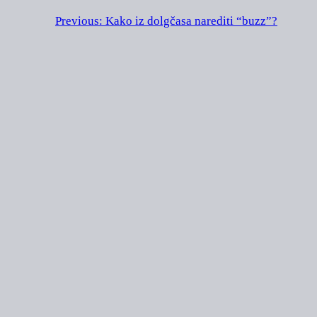
Previous:
Kako iz dolgčasa narediti “buzz”?
EVA DOMIJAN
Designed with
WordPress