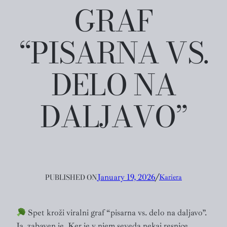
GRAF
“PISARNA VS.
DELO NA
DALJAVO”
PUBLISHED ON
January 19, 2026
╱
Kariera
Spet kroži viralni graf “pisarna vs. delo na daljavo”.
Ja, zabaven je. Ker je v njem seveda nekaj resnice.