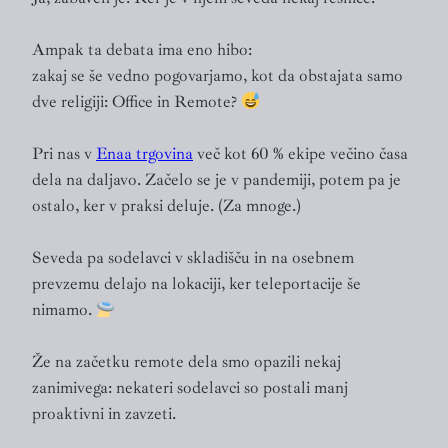
Ampak ta debata ima eno hibo:
zakaj se še vedno pogovarjamo, kot da obstajata samo
dve religiji: Office in Remote?
Pri nas v
Enaa trgovina
več kot 60 % ekipe večino časa
dela na daljavo. Začelo se je v pandemiji, potem pa je
ostalo, ker v praksi deluje. (Za mnoge.)
Seveda pa sodelavci v skladišču in na osebnem
prevzemu delajo na lokaciji, ker teleportacije še
nimamo.
Že na začetku remote dela smo opazili nekaj
zanimivega: nekateri sodelavci so postali manj
proaktivni in zavzeti.