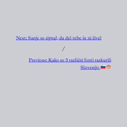
Next:
Sanje so signal, da del tebe še ni živel
╱
Previous:
Kako so 3 različni fonti razkurili
Slovenijo