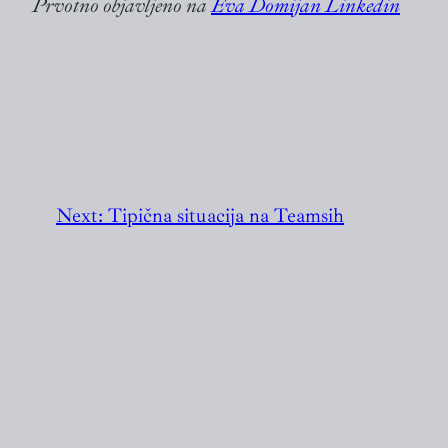
Prvotno objavljeno na
Eva Domijan Linkedin
Next:
Tipična situacija na Teamsih