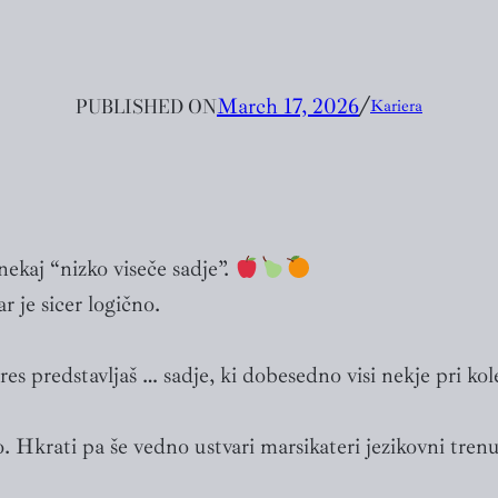
PUBLISHED ON
March 17, 2026
╱
Kariera
ekaj “nizko viseče sadje”.
 je sicer logično.
res predstavljaš … sadje, ki dobesedno visi nekje pri kol
o. Hkrati pa še vedno ustvari marsikateri jezikovni tre