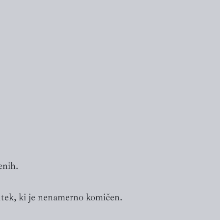
enih.
nutek, ki je nenamerno komičen.