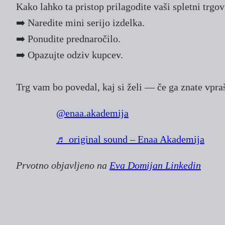
Kako lahko ta pristop prilagodite vaši spletni trgov
➡️ Naredite mini serijo izdelka.
➡️ Ponudite prednaročilo.
➡️ Opazujte odziv kupcev.
Trg vam bo povedal, kaj si želi — če ga znate vpraš
@enaa.akademija
♬ original sound – Enaa Akademija
Prvotno objavljeno na
Eva Domijan Linkedin