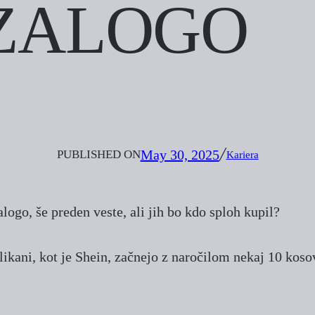
ZALOGO
May 30, 2025
PUBLISHED ON
╱
Kariera
alogo, še preden veste, ali jih bo kdo sploh kupil?
kani, kot je Shein, začnejo z naročilom nekaj 10 kosov