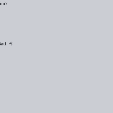
ini?
ati. 🎯