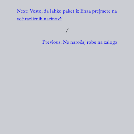
Next:
Veste, da lahko paket iz Enaa prejmete na
več različnih načinov?
╱
Previous:
Ne naročaj robe na zalogo