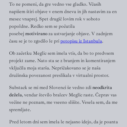
To ne pomeni, da gre vedno vse gladko. Včasih
napišem štiri objave v enem dnevu in jih nastavim za en
mesec vnaprej. Spet drugič lovim rok v soboto
popoldne. Redko sem se počutila
posebej
motivirano
za ustvarjanje objave. V zadnjem
času se je to zgodilo le pri
potopisu iz Istanbula
.
Ob začetku Meglic sem imela vtis, da bo to predvsem
projekt zame. Nato sta se z branjem in komentiranjem
vključila moja starša. Nepričakovano se je naša
družinska povezanost preslikala v virtualni prostor.
Substack se mi med Slovenci še vedno zdi
neodkrita
dežela
, vendar število bralcev Meglic raste. Čeprav vas
večine ne poznam, me vseeno slišite. Vesela sem, da me
spremljate.
Pred letom dni sem imela le nejasno idejo, da je poanta