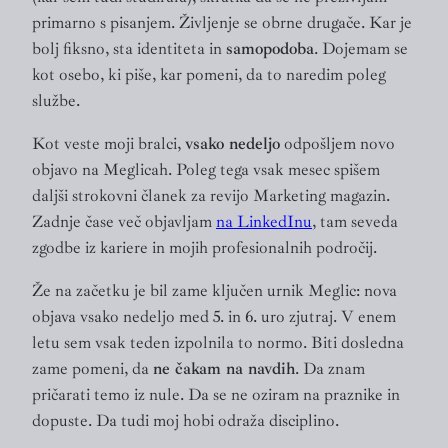
primarno s pisanjem. Življenje se obrne drugače. Kar je
bolj fiksno, sta identiteta in
samopodoba
. Dojemam se
kot osebo, ki piše, kar pomeni, da to naredim poleg
službe.
Kot veste moji bralci,
vsako nedeljo
odpošljem novo
objavo na Meglicah. Poleg tega vsak mesec spišem
daljši strokovni članek za revijo Marketing magazin.
Zadnje čase več objavljam
na LinkedInu
, tam seveda
zgodbe iz kariere in mojih profesionalnih področij.
Že na začetku je bil zame ključen urnik Meglic: nova
objava vsako nedeljo med 5. in 6. uro zjutraj. V enem
letu sem vsak teden izpolnila to normo. Biti dosledna
zame pomeni, da
ne čakam na navdih
. Da znam
pričarati temo iz nule. Da se ne oziram na praznike in
dopuste. Da tudi moj hobi odraža disciplino.