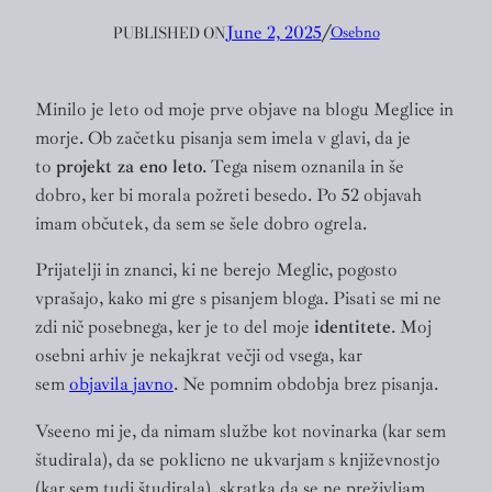
PUBLISHED ON
June 2, 2025
╱
Osebno
Minilo je leto od moje prve objave na blogu Meglice in
morje. Ob začetku pisanja sem imela v glavi, da je
to
projekt za eno leto
. Tega nisem oznanila in še
dobro, ker bi morala požreti besedo. Po 52 objavah
imam občutek, da sem se šele dobro ogrela.
Prijatelji in znanci, ki ne berejo Meglic, pogosto
vprašajo, kako mi gre s pisanjem bloga. Pisati se mi ne
zdi nič posebnega, ker je to del moje
identitete
. Moj
osebni arhiv je nekajkrat večji od vsega, kar
sem
objavila javno
. Ne pomnim obdobja brez pisanja.
Vseeno mi je, da nimam službe kot novinarka (kar sem
študirala), da se poklicno ne ukvarjam s književnostjo
(kar sem tudi študirala), skratka da se ne preživljam