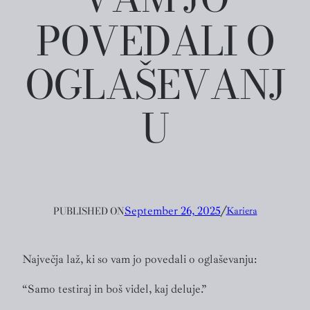
POVEDALI O
OGLAŠEVANJ
U
PUBLISHED ON
September 26, 2025
╱
Kariera
Največja laž, ki so vam jo povedali o oglaševanju:
“Samo testiraj in boš videl, kaj deluje.”