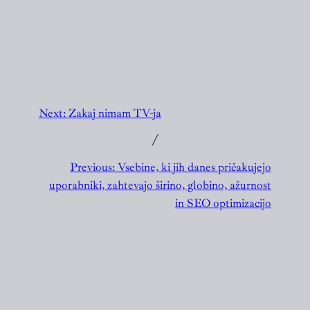
Next:
Zakaj nimam TV-ja
╱
Previous:
Vsebine, ki jih danes pričakujejo
uporabniki, zahtevajo širino, globino, ažurnost
in SEO optimizacijo