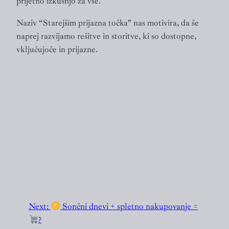
prijetno izkušnjo za vse.
Naziv “Starejšim prijazna točka” nas motivira, da še
naprej razvijamo rešitve in storitve, ki so dostopne,
vključujoče in prijazne.
Next:
Sončni dnevi + spletno nakupovanje =
?