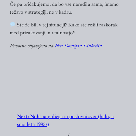
Če pa pričakujemo, da bo vse naredila sama, imamo
težavo v strategiji, ne v kadru.
Ste že bili v tej situaciji? Kako ste rešili razkorak
med pričakovanji in realnostjo?
Prvotno objavljeno na
Eva Domijan Linkedin
Next:
Nohtna policija in poslovni svet (halo, a
smo leta 1995?)