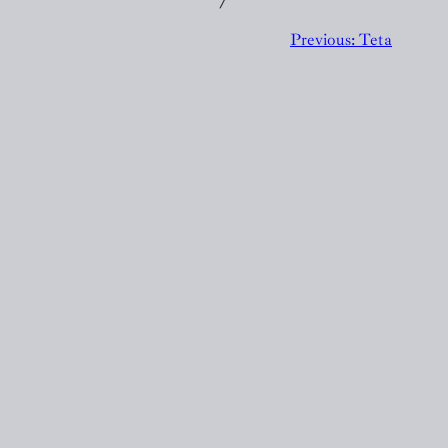
╱
Previous:
Teta
EVA DOMIJAN
Designed with
WordPress