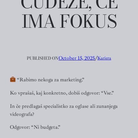
ČUDEŽE, ČE
IMA FOKUS
PUBLISHED ON
October 15, 2025
╱
Kariera
“Rabimo nekoga za marketing.”
Ko vprašaš, kaj konkretno, dobiš odgovor: “Vse.”
In če predlagaš specialistko za oglase ali zunanjega
videografa?
Odgovor: “Ni budgeta.”