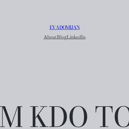
EVA DOMIJAN
About
Blog
LinkedIn
M KDO T