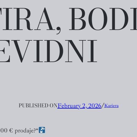
RA, BOD
EVIDNI
PUBLISHED ON
February 2, 2026
╱
Kariera
500 € prodaje?“