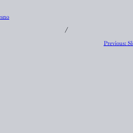
esno
╱
Previous:
Sl