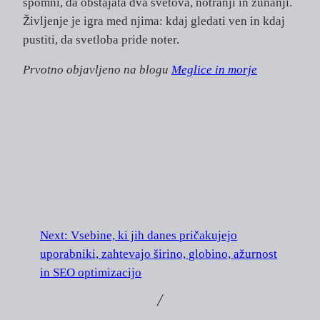
spomni, da obstajata dva svetova, notranji in zunanji.
Življenje je igra med njima: kdaj gledati ven in kdaj
pustiti, da svetloba pride noter.
Prvotno objavljeno na blogu
Meglice in morje
Next:
Vsebine, ki jih danes pričakujejo
uporabniki, zahtevajo širino, globino, ažurnost
in SEO optimizacijo
╱