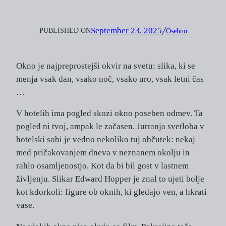
September 23, 2025
PUBLISHED ON
╱
Osebno
Okno je najpreprostejši okvir na svetu: slika, ki se
menja vsak dan, vsako noč, vsako uro, vsak letni čas
…
V hotelih ima pogled skozi okno poseben odmev. Ta
pogled ni tvoj, ampak le začasen. Jutranja svetloba v
hotelski sobi je vedno nekoliko tuj občutek: nekaj
med pričakovanjem dneva v neznanem okolju in
rahlo osamljenostjo. Kot da bi bil gost v lastnem
življenju. Slikar Edward Hopper je znal to ujeti bolje
kot kdorkoli: figure ob oknih, ki gledajo ven, a hkrati
vase.