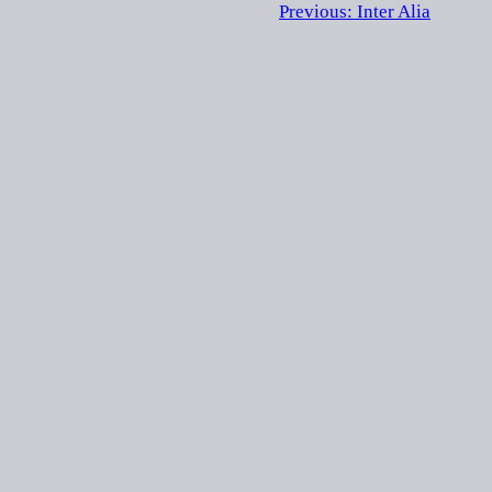
Previous:
Inter Alia
EVA DOMIJAN
Designed with
WordPress