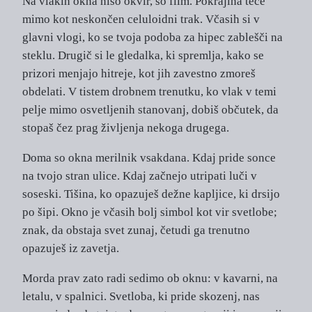
Na vlakih okna niso okvir, so film. Pokrajina teče
mimo kot neskončen celuloidni trak. Včasih si v
glavni vlogi, ko se tvoja podoba za hipec zablešči na
steklu. Drugič si le gledalka, ki spremlja, kako se
prizori menjajo hitreje, kot jih zavestno zmoreš
obdelati. V tistem drobnem trenutku, ko vlak v temi
pelje mimo osvetljenih stanovanj, dobiš občutek, da
stopaš čez prag življenja nekoga drugega.
Doma so okna merilnik vsakdana. Kdaj pride sonce
na tvojo stran ulice. Kdaj začnejo utripati luči v
soseski. Tišina, ko opazuješ dežne kapljice, ki drsijo
po šipi. Okno je včasih bolj simbol kot vir svetlobe;
znak, da obstaja svet zunaj, četudi ga trenutno
opazuješ iz zavetja.
Morda prav zato radi sedimo ob oknu: v kavarni, na
letalu, v spalnici. Svetloba, ki pride skozenj, nas