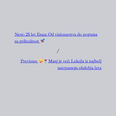
Next:
25 let Enaa: Od vizionarstva do poguma
za prihodnost
╱
Previous:
Manj je več: Lekcija iz najbolj
natrpanega obdobja leta