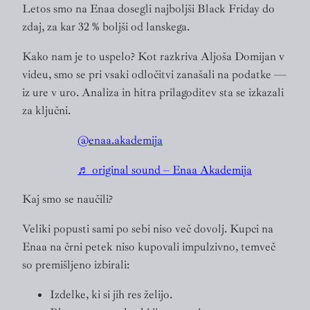
Letos smo na Enaa dosegli najboljši Black Friday do
zdaj, za kar 32 % boljši od lanskega.
Kako nam je to uspelo? Kot razkriva Aljoša Domijan v
videu, smo se pri vsaki odločitvi zanašali na podatke —
iz ure v uro. Analiza in hitra prilagoditev sta se izkazali
za ključni.
@enaa.akademija
♬ original sound – Enaa Akademija
Kaj smo se naučili?
Veliki popusti sami po sebi niso več dovolj. Kupci na
Enaa na črni petek niso kupovali impulzivno, temveč
so premišljeno izbirali:
Izdelke, ki si jih res želijo.