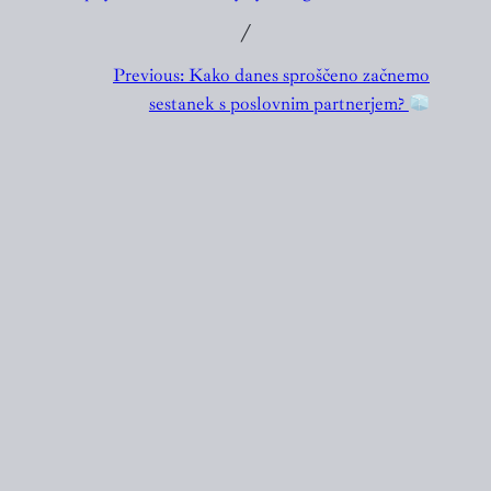
╱
Previous:
Kako danes sproščeno začnemo
sestanek s poslovnim partnerjem?