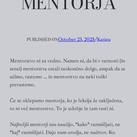
MENTORJA
PUBLISHED ON
October 23, 2025
╱
Kariera
Mentorstvo ni za vedno. Namen ni, da bi v varnosti (in
senci) mentorstva ostali neskončno dolgo, ampak da se
učimo, rastemo … in mentorstvo na neki točki
prerastemo.
Če se oklepamo mentorja, ko je lekcija že zaključena,
to ni več mentorstvo. To je udobje in tam rasti ni.
Najboljši mentorji nas naučijo, *kako* razmišljati, ne
*kaj* razmišljati. Dajo nam orodja, ne načrtov. Ko