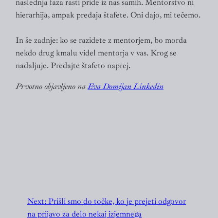
naslednja faza rasti pride iz nas samih. Mentorstvo ni
hierarhija, ampak predaja štafete. Oni dajo, mi tečemo.
In še zadnje: ko se razidete z mentorjem, bo morda
nekdo drug kmalu videl mentorja v vas. Krog se
nadaljuje. Predajte štafeto naprej.
Prvotno objavljeno na
Eva Domijan Linkedin
Next:
Prišli smo do točke, ko je prejeti odgovor
na prijavo za delo nekaj izjemnega