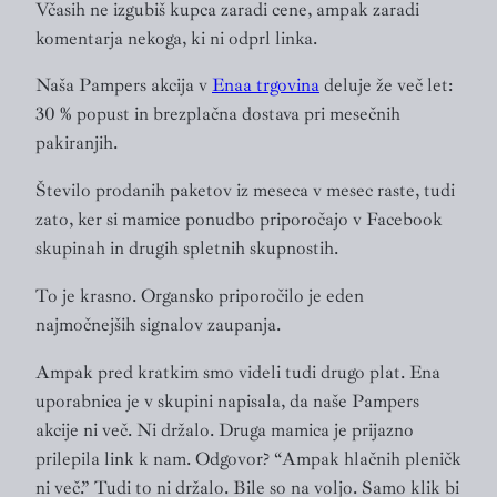
Včasih ne izgubiš kupca zaradi cene, ampak zaradi
komentarja nekoga, ki ni odprl linka.
Naša Pampers akcija v
Enaa trgovina
deluje že več let:
30 % popust in brezplačna dostava pri mesečnih
pakiranjih.
Število prodanih paketov iz meseca v mesec raste, tudi
zato, ker si mamice ponudbo priporočajo v Facebook
skupinah in drugih spletnih skupnostih.
To je krasno. Organsko priporočilo je eden
najmočnejših signalov zaupanja.
Ampak pred kratkim smo videli tudi drugo plat. Ena
uporabnica je v skupini napisala, da naše Pampers
akcije ni več. Ni držalo. Druga mamica je prijazno
prilepila link k nam. Odgovor? “Ampak hlačnih pleničk
ni več.” Tudi to ni držalo. Bile so na voljo. Samo klik bi