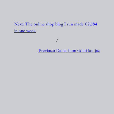
Next:
The online shop blog I run made €2,584
in one week
╱
Previous:
Danes bom videti kot jaz