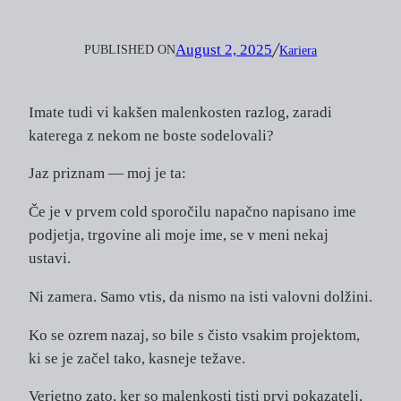
August 2, 2025
PUBLISHED ON
╱
Kariera
Imate tudi vi kakšen malenkosten razlog, zaradi
katerega z nekom ne boste sodelovali?
Jaz priznam — moj je ta:
Če je v prvem cold sporočilu napačno napisano ime
podjetja, trgovine ali moje ime, se v meni nekaj
ustavi.
Ni zamera. Samo vtis, da nismo na isti valovni dolžini.
Ko se ozrem nazaj, so bile s čisto vsakim projektom,
ki se je začel tako, kasneje težave.
Verjetno zato, ker so malenkosti tisti prvi pokazatelj,