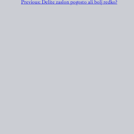
Previous:
Delite zaslon pogosto ali bolj redko?
EVA DOMIJAN
Designed with
WordPress