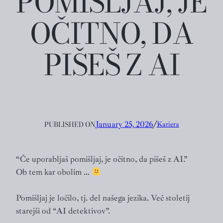
POMIŠLJAJ, JE
OČITNO, DA
PIŠEŠ Z AI
PUBLISHED ON
January 25, 2026
╱
Kariera
“Če uporabljaš pomišljaj, je očitno, da pišeš z AI.”
Ob tem kar obolim …
Pomišljaj je ločilo, tj. del našega jezika. Več stoletij
starejši od “AI detektivov”.