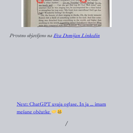
Prvotno objavljeno na
Eva Domijan Linkedin
Next:
ChatGPT uvaja oglase. In ja … imam
mešane občutke
╱