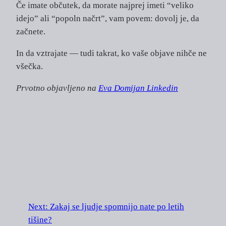
Če imate občutek, da morate najprej imeti “veliko
idejo” ali “popoln načrt”, vam povem: dovolj je, da
začnete.
In da vztrajate — tudi takrat, ko vaše objave nihče ne
všečka.
Prvotno objavljeno na
Eva Domijan Linkedin
Next:
Zakaj se ljudje spomnijo nate po letih
tišine?