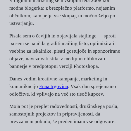
V digitalni marketing sem vstopila leta 2008 kot
modna blogerka: z brezplačno platformo, nejasnim
občutkom, kam pelje vse skupaj, in močno željo po
ustvarjanju.
Pisala sem o čevljih in objavljala stajlinge — sproti
pa sem se naučila graditi mailing listo, optimizirati
vsebine za iskalnike, pisati gostujoče in sponzorirane
objave, navezovati stike z mediji in oblikovati
bannerje v predpotopni verziji Photoshopa.
Danes vodim kreativne kampanje, marketing in
komunikacijo
Enaa trgovina
. Vsak dan sprejemamo
odločitve, ki vplivajo na več sto tisoč kupcev.
Moja pot je preplet radovednosti, družinskega posla,
samostojnih projektov in pripravljenosti, da
prevzamem pobudo, še preden imam vse odgovore.