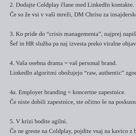
2. Dodajte Coldplay člane med LinkedIn kontakte.
Če so že vsi v vaši mreži, DM Chrisu za insajdersk
3. Ko pride do “crisis managementa”, najprej napiš
Šef in HR služba pa naj izvesta preko viralne obj
4. Vaša osebna drama = vaš personal brand.
LinkedIn algoritmi obožujejo “raw, authentic” zgod
4a. Employer branding = koncertne zapestnice.
Če niste dobili zapestnice, ste očitno še na poskusn
5. V krizi bodite agilni.
Če ne greste na Coldplay, pojdite vsaj na kavico z 