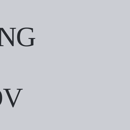
ING
OV