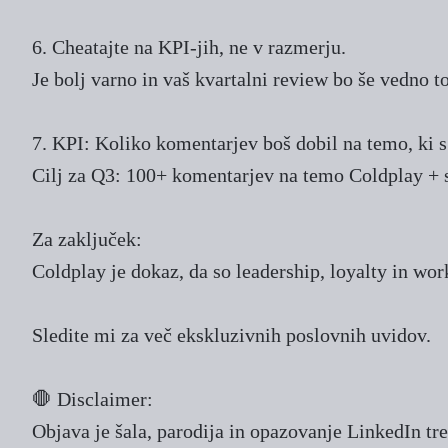
6. Cheatajte na KPI-jih, ne v razmerju.
Je bolj varno in vaš kvartalni review bo še vedno t
7. KPI: Koliko komentarjev boš dobil na temo, ki 
Cilj za Q3: 100+ komentarjev na temo Coldplay + s
Za zaključek:
Coldplay je dokaz, da so leadership, loyalty in wo
Sledite mi za več ekskluzivnih poslovnih uvidov.
🛑 Disclaimer:
Objava je šala, parodija in opazovanje LinkedIn t