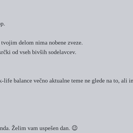
op.
s tvojim delom nima nobene zveze.
rčki od vseh bivših sodelavcev.
rk-life balance večno aktualne teme ne glede na to, al
renda. Želim vam uspešen dan. 😉