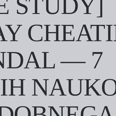
E STUDY]
Y CHEAT
DAL — 7
IH NAUK
ODOBNEGA