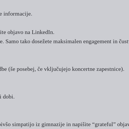
e informacije.
ite objavo na LinkedIn.
ave. Samo tako dosežete maksimalen engagement in čust
be (še posebej, če vključujejo koncertne zapestnice).
i dobi.
bivšo simpatijo iz gimnazije in napišite “grateful” obja