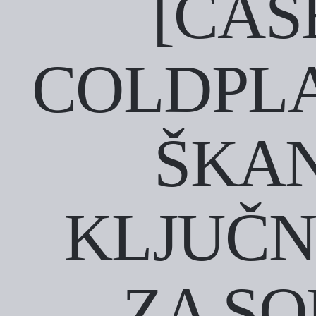
[CAS
COLDPLA
ŠKAN
KLJUČN
ZA S