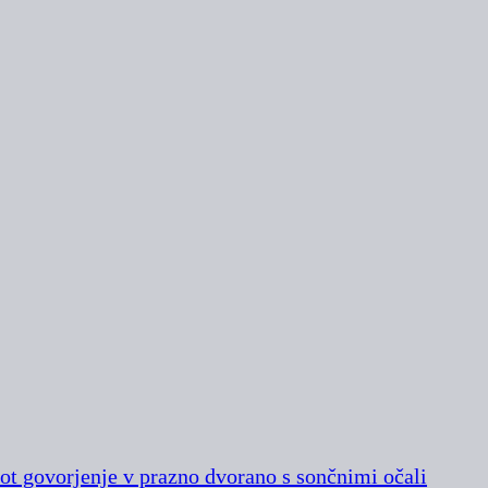
kot govorjenje v prazno dvorano s sončnimi očali