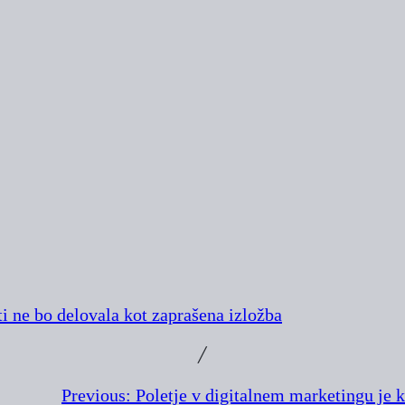
eti ne bo delovala kot zaprašena izložba
╱
Previous:
Poletje v digitalnem marketingu je 